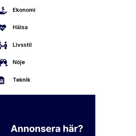

Ekonomi

Hälsa

Livsstil

Nöje

Teknik