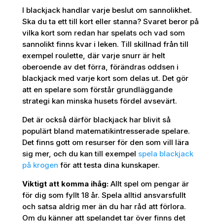
I blackjack handlar varje beslut om sannolikhet.
Ska du ta ett till kort eller stanna? Svaret beror på
vilka kort som redan har spelats och vad som
sannolikt finns kvar i leken. Till skillnad från till
exempel roulette, där varje snurr är helt
oberoende av det förra, förändras oddsen i
blackjack med varje kort som delas ut. Det gör
att en spelare som förstår grundläggande
strategi kan minska husets fördel avsevärt.
Det är också därför blackjack har blivit så
populärt bland matematikintresserade spelare.
Det finns gott om resurser för den som vill lära
sig mer, och du kan till exempel
spela blackjack
på krogen
för att testa dina kunskaper.
Viktigt att komma ihåg:
Allt spel om pengar är
för dig som fyllt 18 år. Spela alltid ansvarsfullt
och satsa aldrig mer än du har råd att förlora.
Om du känner att spelandet tar över finns det