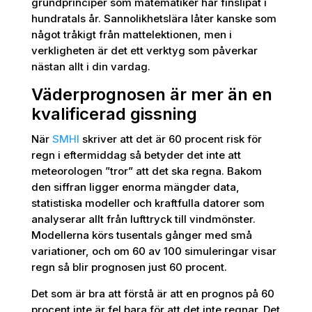
grundprinciper som matematiker har finslipat i
hundratals år. Sannolikhetslära låter kanske som
något tråkigt från mattelektionen, men i
verkligheten är det ett verktyg som påverkar
nästan allt i din vardag.
Väderprognosen är mer än en
kvalificerad gissning
När
SMHI
skriver att det är 60 procent risk för
regn i eftermiddag så betyder det inte att
meteorologen ”tror” att det ska regna. Bakom
den siffran ligger enorma mängder data,
statistiska modeller och kraftfulla datorer som
analyserar allt från lufttryck till vindmönster.
Modellerna körs tusentals gånger med små
variationer, och om 60 av 100 simuleringar visar
regn så blir prognosen just 60 procent.
Det som är bra att förstå är att en prognos på 60
procent inte är fel bara för att det inte regnar. Det