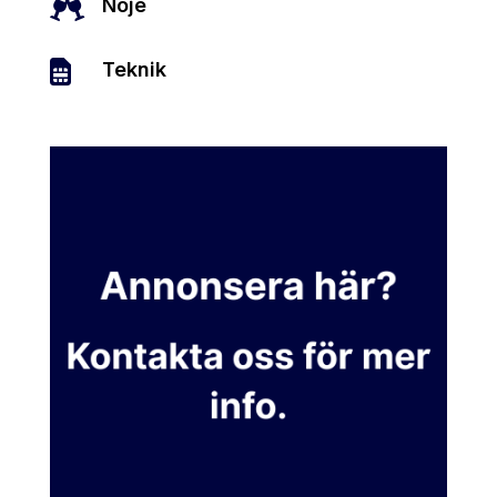

Nöje

Teknik