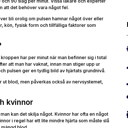
0 och 90 slag per minut. Vissa läkare och experter
an att det behöver vara något fel.
ver bli orolig om pulsen hamnar något över eller
 kön, fysisk form och tillfälliga faktorer som
?
g kroppen har per minut när man befinner sig i total
fter att man har vaknat, innan man stiger upp ur
 pulsen ger en tydlig bild av hjärtats grundnivå.
par ut blod, men påverkas också av nervsystemet,
h kvinnor
s man kan det skilja något. Kvinnor har ofta en något
nnor i regel har ett lite mindre hjärta som måste slå
a mängd blod.