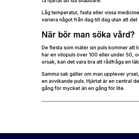
få hjärtat att slå snabbare.
Låg temperatur, fasta eller vissa medicin
variera något från dag till dag utan att det
När bör man söka vård?
De flesta som mäter sin puls kommer att l
har en vilopuls över 100 eller under 50, oc
orsak, kan det vara bra att rådfråga en lä
Samma sak gäller om man upplever yrsel,
en avvikande puls. Hjärtat är en central de
gång för mycket än en gång för lite.