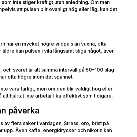
ch som inte stiger kraftigt utan anledning. Om man
elvis att pulsen blir ovanligt hög eller låg, kan det
n har en mycket högre vilopuls än vuxna, ofta
r äldre kan pulsen i vila långsamt stiga något, även
, och svaret är att samma intervall på 50–100 slag
nar ofta högre inom det spannet.
nte vara farligt, men om den blir väldigt hög eller
tt hjärtat inte arbetar lika effektivt som tidigare.
kan påverka
as av flera saker i vardagen. Stress, oro, brist på
r upp. Även kaffe, energidrycker och nikotin kan