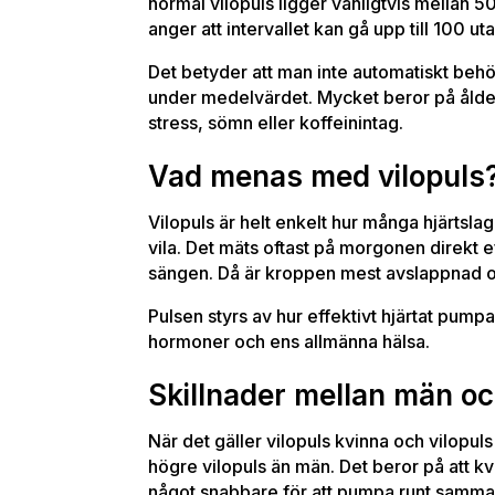
normal vilopuls ligger vanligtvis mellan 5
anger att intervallet kan gå upp till 100 ut
Det betyder att man inte automatiskt behö
under medelvärdet. Mycket beror på ålder,
stress, sömn eller koffeinintag.
Vad menas med vilopuls
Vilopuls är helt enkelt hur många hjärtsla
vila. Det mäts oftast på morgonen direkt e
sängen. Då är kroppen mest avslappnad och
Pulsen styrs av hur effektivt hjärtat pum
hormoner och ens allmänna hälsa.
Skillnader mellan män oc
När det gäller vilopuls kvinna och vilopul
högre vilopuls än män. Det beror på att kvi
något snabbare för att pumpa runt samm