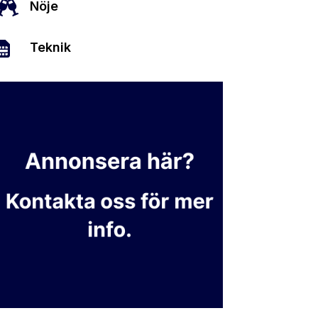

Nöje

Teknik