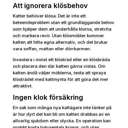
Att ignorera klösbehov
Katter behöver klösa. Det är inte ett
beteendeproblem utan ett grundläggande behov
som hjälper dem att underhålla klorna, stretcha
och markera revir. Utan klösmöbler kommer
katten att hitta egna alternativ, och det brukar
vara soffan, mattan eller dörrkarmen.
Investera i minst ett klösträd eller en klösbräda
och placera den där katten gärna vistas. Om
katten ändå väljer möblerna, testa att spraya
klösträdet med kattmynta för att göra det mer
attraktivt.
Ingen klok försäkring
En sak som många nya kattägare inte tänker på
är hur dyrt det kan bli om katten drabbas av en
allvarlig sjukdom eller olycka. En operation kan
snabbt kosta tiotusentals kronor, och utan