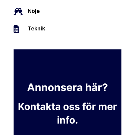

Nöje

Teknik