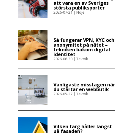
att vara en av Sveriges
största publiksporter
2026-07-21
|
Nöje
Så fungerar VPN, KYC och
anonymitet på nätet –
tekniken bakom digital
identitet
2026-06-30
|
Teknik
Vanligaste misstagen när
du startar en webbutik
2026-05-27
|
Teknik
Vilken färg håller längst
på fasaden?